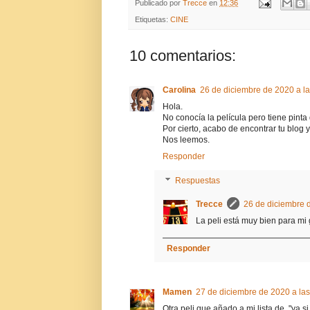
Publicado por
Trecce
en
12:36
Etiquetas:
CINE
10 comentarios:
Carolina
26 de diciembre de 2020 a l
Hola.
No conocía la película pero tiene pinta
Por cierto, acabo de encontrar tu blog y
Nos leemos.
Responder
Respuestas
Trecce
26 de diciembre 
La peli está muy bien para mi 
Responder
Mamen
27 de diciembre de 2020 a la
Otra peli que añado a mi lista de, "ya s