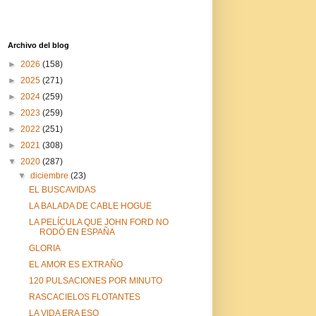
Archivo del blog
►
2026
(158)
►
2025
(271)
►
2024
(259)
►
2023
(259)
►
2022
(251)
►
2021
(308)
▼
2020
(287)
▼
diciembre
(23)
EL BUSCAVIDAS
LA BALADA DE CABLE HOGUE
LA PELÍCULA QUE JOHN FORD NO
RODÓ EN ESPAÑA
GLORIA
EL AMOR ES EXTRAÑO
120 PULSACIONES POR MINUTO
RASCACIELOS FLOTANTES
LA VIDA ERA ESO