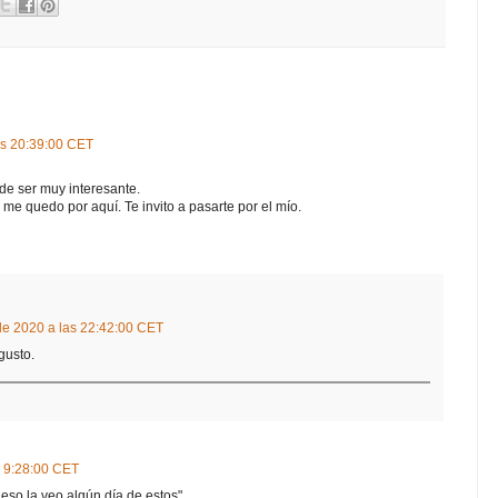
as 20:39:00 CET
 de ser muy interesante.
 me quedo por aquí. Te invito a pasarte por el mío.
de 2020 a las 22:42:00 CET
gusto.
s 9:28:00 CET
i eso la veo algún día de estos".